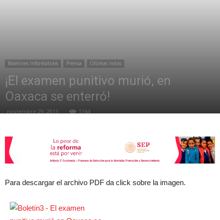
de
Boletines Informativos
Prensa
Últimas notas
la
¡El examen punitivo murió, en
Oaxaca se enterró!
noviembre 29, 2015
1164
Sección
XXII
Para descargar el archivo PDF da click sobre la imagen.