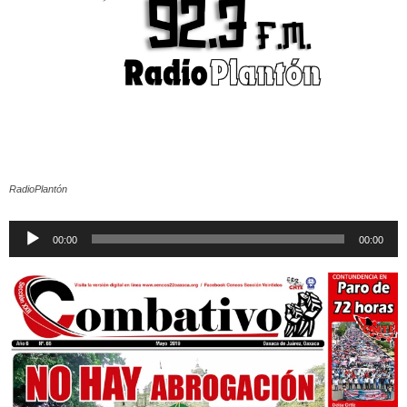
RadioPlantón
Reproductor
00:00
00:00
de
audio