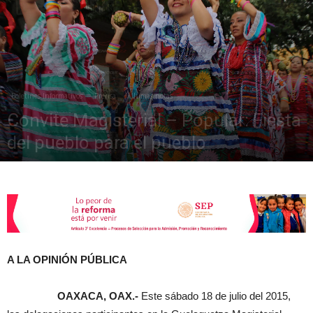
de
Boletines Informativos
Prensa
Últimas notas
la
Convite Magisterial – Popular: Fiesta
del pueblo para el pueblo
julio 19, 2015
1478
Sección
XXII
A LA OPINIÓN PÚBLICA
OAXACA, OAX.-
Este sábado 18 de julio del 2015,