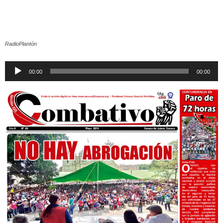
RadioPlantón
Reproductor
00:00
00:00
de
audio