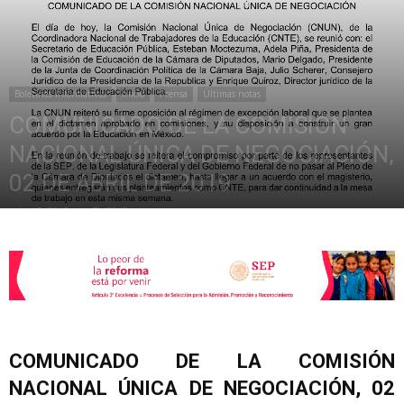
de
Boletines Informativos
Inicio
Prensa
Últimas notas
COMUNICADO DE LA COMISIÓN
la
NACIONAL ÚNICA DE NEGOCIACIÓN,
02 DE ABRIL DE 2019
abril 3, 2019
3049
Sección
XXII
COMUNICADO DE LA COMISIÓN
NACIONAL ÚNICA DE NEGOCIACIÓN, 02