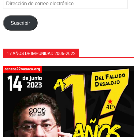
Dirección
de
correo
electrónico
Suscribir
17 AÑOS DE IMPUNIDAD 2006-2022