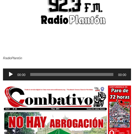
RadioPlantón
Reproductor
00:00
00:00
de
audio