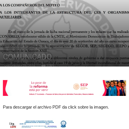
de
la
Boletines Informativos
Prensa
Últimas notas
COMUNICADO
septiembre 21, 2016
1783
Sección
XXII
Para descargar el archivo PDF da click sobre la imagen.