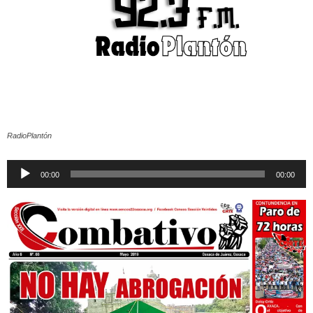
RadioPlantón
Reproductor
00:00
00:00
de
audio