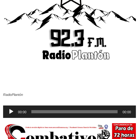
RadioPlantón
Reproductor
00:00
00:00
de
audio