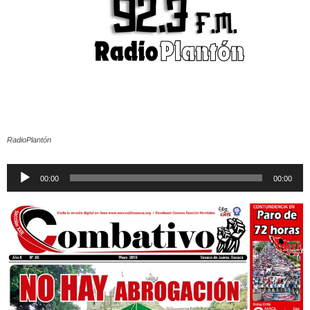
RadioPlantón
Reproductor
00:00
00:00
de
audio