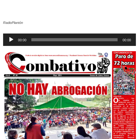
RadioPlantón
Reproductor
00:00
00:00
de
audio