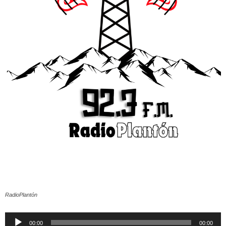
RadioPlantón
Reproductor
00:00
00:00