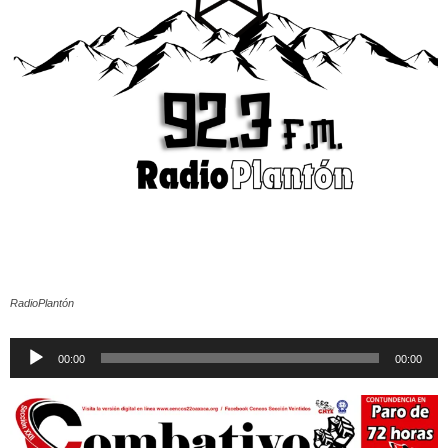
RadioPlantón
Reproductor
00:00
00:00
de
audio