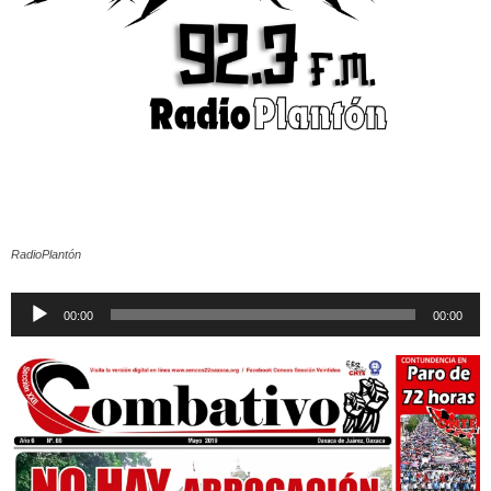
RadioPlantón
Reproductor
00:00
00:00
de
audio