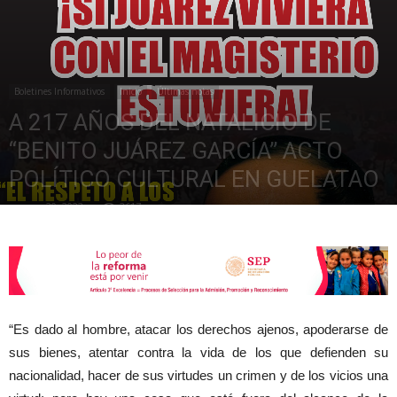
de
Boletines Informativos
Inicio
Últimas notas
A 217 AÑOS DEL NATALICIO DE
la
“BENITO JUÁREZ GARCÍA” ACTO
POLÍTICO CULTURAL EN GUELATAO
marzo 20, 2023
3617
Sección
XXII
“Es dado al hombre, atacar los derechos ajenos, apoderarse de
sus bienes, atentar contra la vida de los que defienden su
nacionalidad, hacer de sus virtudes un crimen y de los vicios una