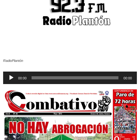
RadioPlantón
Reproductor
00:00
00:00
de
audio