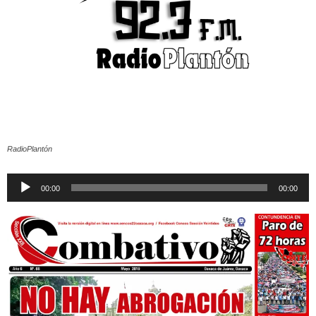
RadioPlantón
Reproductor
00:00
00:00
de
audio