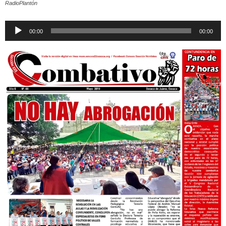
RadioPlantón
Reproductor
00:00
00:00
de
audio