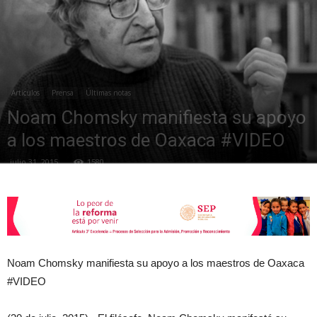
de
Artículos
Prensa
Últimas notas
la
Noam Chomsky manifiesta su apoyo
a los maestros de Oaxaca #VIDEO
julio 31, 2015
1580
Sección
XXII
Noam Chomsky manifiesta su apoyo a los maestros de Oaxaca
#VIDEO