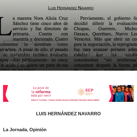
de
Artículos
Prensa
Últimas notas
la
Magisterio: el fracaso de la estrategia
policial
noviembre 18, 2015
1495
Sección
XXII
LUIS HERNÁNDEZ NAVARRO
La Jornada, Opinión