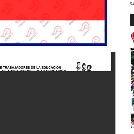
Ra
Re
d
au