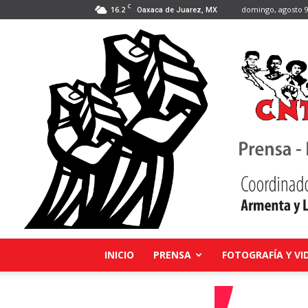
C
16.2
domingo, agosto 9
Oaxaca de Juarez, MX
INICIO
PRENSA
FOTOGRAFÍA Y VI