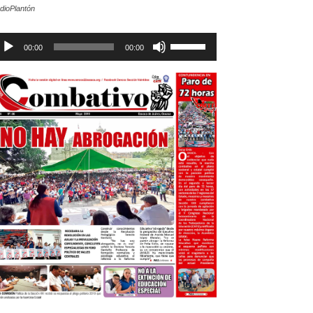
dioPlantón
productor
Utiliza
00:00
00:00
e
las
dio
teclas
de
flecha
arriba/abajo
para
aumentar
o
disminuir
el
volumen.